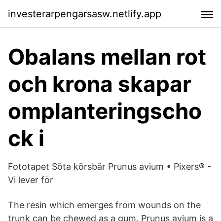
investerarpengarsasw.netlify.app
Obalans mellan rot
och krona skapar
omplanteringscho
ck i
Fototapet Söta körsbär Prunus avium • Pixers® -
Vi lever för
The resin which emerges from wounds on the
trunk can be chewed as a gum. Prunus avium is a