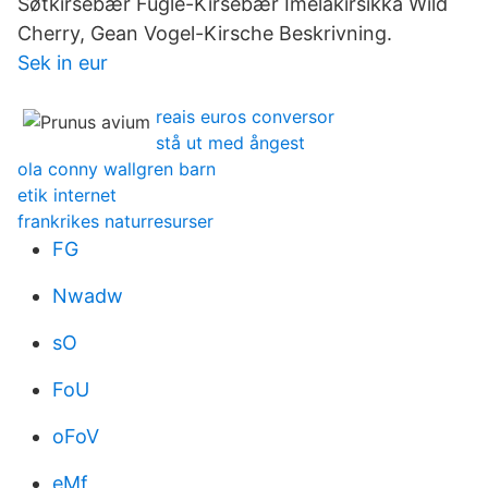
Søtkirsebær Fugle-Kirsebær Imeläkirsikka Wild
Cherry, Gean Vogel-Kirsche Beskrivning.
Sek in eur
reais euros conversor
stå ut med ångest
ola conny wallgren barn
etik internet
frankrikes naturresurser
FG
Nwadw
sO
FoU
oFoV
eMf