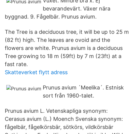
Vuxet. Mindre bra x. Ej
bevarandevärt. Växer nära
byggnad. 9. Fågelbär. Prunus avium.
The Tree is a deciduous tree, it will be up to 25 m
(82 ft) high. The leaves are ovoid and the
flowers are white. Prunus avium is a deciduous
Tree growing to 18 m (59ft) by 7 m (23ft) at a
fast rate.
Skatteverket flytt adress
Prunus avium ´Meelika´. Estnisk
sort från 1960-talet.
Prunus avium L. Vetenskapliga synonym:
Cerasus avium (L.) Moench Svenska synonym:
fågelbär, fågelkörsbär, sötkörs, vildkörsbär